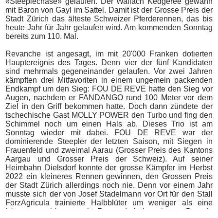
«Steeplechase» gelaufen. Der Wallach Kedgeree gewann
mit Baron von Gayl im Sattel. Damit ist der Grosse Preis der
Stadt Zürich d
as älteste Schweizer Pferderennen, das bis
heute Jahr für Jahr gelaufen wird. Am kommenden Sonntag
bereits zum 110. Mal.
Revanche ist angesagt, im mit 20'000 Franken dotierten
Hauptereignis des Tages. Denn vier der fünf Kandidaten
sind mehrmals gegeneinander gelaufen. Vor zwei Jahren
kämpften drei Mitfavoriten in einem ungemein packenden
Endkampf um den Sieg: FOU DE REVE hatte den Sieg vor
Augen, nachdem er FANDANGO rund 100 Meter vor dem
Ziel in den Griff bekommen hatte. Doch dann zündete der
tschechische Gast MOLLY POWER den Turbo und fing den
Schimmel noch um einen Hals ab. Dieses Trio ist am
Sonntag wieder mit dabei. FOU DE REVE war der
dominierende Steepler der letzten Saison, mit Siegen in
Frauenfeld und zweimal Aarau (Grosser Preis des Kantons
Aargau und Grosser Preis der Schweiz). Auf seiner
Heimbahn Dielsdorf konnte der grosse Kämpfer im Herbst
2022 ein kleineres Rennen gewinnen, den Grossen Preis
der Stadt Zürich allerdings noch nie. Denn vor einem Jahr
musste sich der von Josef Stadelmann vor Ort für den Stall
ForzAgricula trainierte Halbblüter um weniger als eine
Länge geschlagen mit Rang drei begnügen. Damals