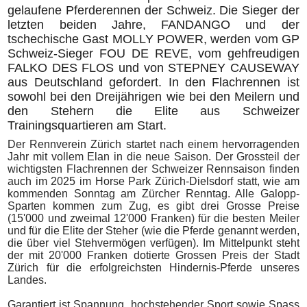
gelaufene Pferderennen der Schweiz. Die Sieger der
letzten beiden Jahre, FANDANGO und der
tschechische Gast MOLLY POWER, werden vom GP
Schweiz-Sieger FOU DE REVE, vom gehfreudigen
FALKO DES FLOS und von STEPNEY CAUSEWAY
aus Deutschland gefordert. In den Flachrennen ist
sowohl bei den Dreijährigen wie bei den Meilern und
den Stehern die Elite aus Schweizer
Trainingsquartieren am Start.
Der Rennverein Zürich startet nach einem hervorragenden
Jahr mit vollem Elan in die neue Saison.
Der Grossteil der
wichtigsten Flachrennen der Schweizer Rennsaison finden
auch im 2025 im Horse Park Zürich-Dielsdorf statt, wie am
kommenden Sonntag am Zürcher Renntag. Alle Galopp-
Sparten kommen zum Zug, es gibt drei Grosse Preise
(15'000 und zweimal 12'000 Franken) für die besten Meiler
und für die Elite der Steher (wie die Pferde genannt werden,
die über viel Stehvermögen verfügen). Im Mittelpunkt steht
der mit 20'000 Franken dotierte Grossen Preis der Stadt
Zürich für die erfolgreichsten Hindernis-Pferde unseres
Landes.
Garantiert ist Spannung, hochstehender Sport sowie Spass