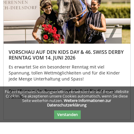
VORSCHAU AUF DEN KIDS DAY & 46. SWISS DERBY
RENNTAG VOM 14. JUNI 2026
Es erwartet Sie ein besonderer Renntag mit viel
Spannung, tollen Wettmöglichkeiten und für die Kinder
jede Menge Unterhaltung und Spass!
Das "Rennen der Rennen" und ein Fest für die ganze
Für ein optimales Nutzungserlebnis verwenden wir auf dieser Website
Cookies. Sie akzeptieren unsere Cookies automatisch, wenn Sie diese
Familie!
Seite weiterhin nutzen.
Weitere Informationen zur
Datenschutzerklärung
Verstanden