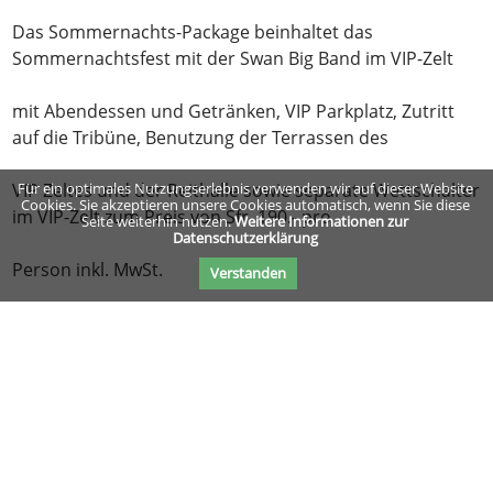
Das Sommernachts-Package beinhaltet das
Sommernachtsfest mit der Swan Big Band im VIP-Zelt
mit Abendessen und Getränken, VIP Parkplatz, Zutritt
auf die Tribüne, Benutzung der Terrassen des
VIP Zeltes und der Reithalle sowie separate Wettschalter
Für ein optimales Nutzungserlebnis verwenden wir auf dieser Website
Cookies. Sie akzeptieren unsere Cookies automatisch, wenn Sie diese
im VIP-Zelt zum Preis von Sfr. 190.- pro
Seite weiterhin nutzen.
Weitere Informationen zur
Datenschutzerklärung
Person inkl. MwSt.
Verstanden
Hier geht es zum
Anmeldeformular